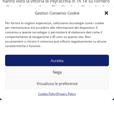
hanno visto la vittoria di Peyracchia in 1h 14’ su Fornero
e Chiapello, prima donna Elisa Giordano. Bosio chiude in
Gestisci Consenso Cookie
17esima posizione […]
Per fornire le migliori esperienze, utilizziamo tecnologie come i cookie
Next
→
per memorizzare e/o accedere alle informazioni del dispositivo. Il
consenso a queste tecnologie ci permetterà di elaborare dati come il
comportamento di navigazione o ID unici su questo sito. Non
acconsentire o ritirare il consenso può influire negativamente su alcune
caratteristiche e funzioni.
A.S.D. Team Marguareis
Vicolo del Moro 6 12084 Mondovì presso 00UP s.r.l.s.
Accetta
team.marguareis@gmail.com
E-mail:
Nega
Visualizza le preferenze
Cookie Policy
Privacy Policy