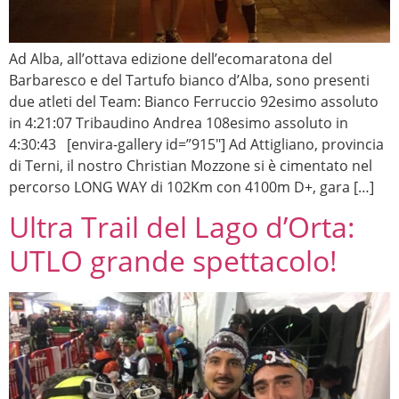
Ad Alba, all’ottava edizione dell’ecomaratona del
Barbaresco e del Tartufo bianco d’Alba, sono presenti
due atleti del Team: Bianco Ferruccio 92esimo assoluto
in 4:21:07 Tribaudino Andrea 108esimo assoluto in
4:30:43 [envira-gallery id=”915″] Ad Attigliano, provincia
di Terni, il nostro Christian Mozzone si è cimentato nel
percorso LONG WAY di 102Km con 4100m D+, gara […]
Ultra Trail del Lago d’Orta:
UTLO grande spettacolo!