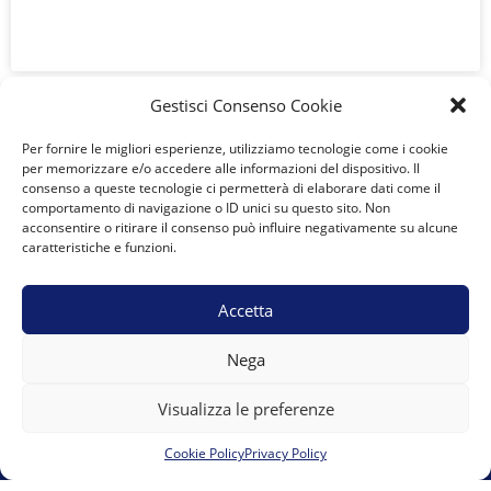
LEGGI TUTTO »
« Precedente
Successivo »
Gestisci Consenso Cookie
Per fornire le migliori esperienze, utilizziamo tecnologie come i cookie
per memorizzare e/o accedere alle informazioni del dispositivo. Il
consenso a queste tecnologie ci permetterà di elaborare dati come il
comportamento di navigazione o ID unici su questo sito. Non
acconsentire o ritirare il consenso può influire negativamente su alcune
A.S.D. Team Marguareis
caratteristiche e funzioni.
Vicolo del Moro 6 12084 Mondovì presso 00UP s.r.l.s.
Accetta
team.marguareis@gmail.com
E-mail:
Nega
Visualizza le preferenze
Cookie Policy
Privacy Policy