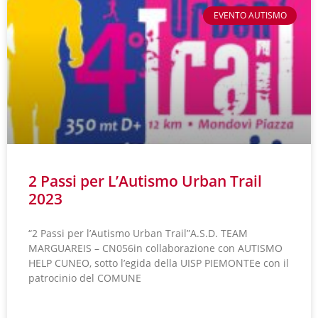
EVENTO AUTISMO
2 Passi per L’Autismo Urban Trail
2023
“2 Passi per l’Autismo Urban Trail”A.S.D. TEAM
MARGUAREIS – CN056in collaborazione con AUTISMO
HELP CUNEO, sotto l’egida della UISP PIEMONTEe con il
patrocinio del COMUNE
LEGGI TUTTO »