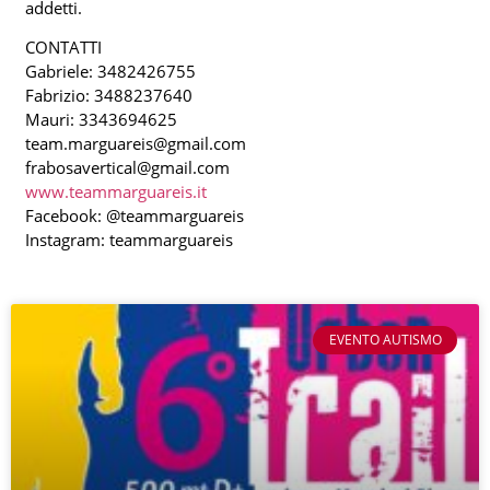
addetti.
CONTATTI
Gabriele: 3482426755
Fabrizio: 3488237640
Mauri: 3343694625
team.marguareis@gmail.com
frabosavertical@gmail.com
www.teammarguareis.it
Facebook: @teammarguareis
Instagram: teammarguareis
EVENTO AUTISMO