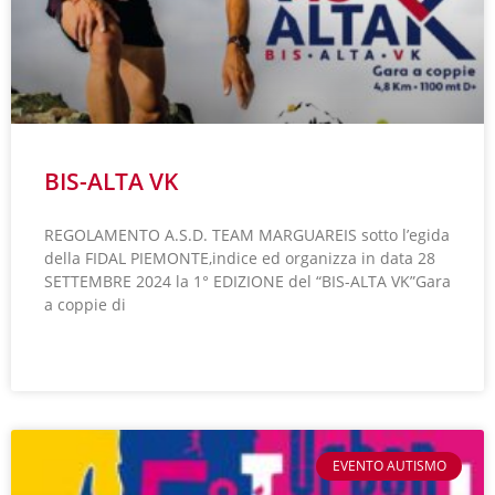
BIS-ALTA VK
REGOLAMENTO A.S.D. TEAM MARGUAREIS sotto l’egida
della FIDAL PIEMONTE,indice ed organizza in data 28
SETTEMBRE 2024 la 1° EDIZIONE del “BIS-ALTA VK”Gara
a coppie di
LEGGI TUTTO »
EVENTO AUTISMO