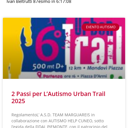
Ivan Beltrutti 87esimo in 6:17:08
EVENTO AUTISMO
2 Passi per L’Autismo Urban Trail
2025
RegolamentoL’ A.S.D. TEAM MARGUAREIS in
collaborazione con AUTISMO HELP CUNEO, sotto
l’egida della FIDAL PIEMONTE, con il patrocinio del