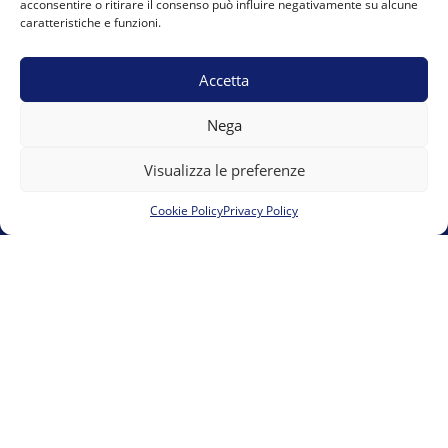
acconsentire o ritirare il consenso può influire negativamente su alcune
caratteristiche e funzioni.
Vicolo del Moro 6 12084 Mondovì presso 00UP s.r.l.s.
team.marguareis@gmail.com
E-mail:
Accetta
Nega
Visualizza le preferenze
Cookie Policy
Privacy Policy
Cookie Policy (UE)
Privacy Policy