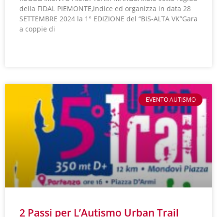
della FIDAL PIEMONTE,indice ed organizza in data 28
SETTEMBRE 2024 la 1° EDIZIONE del “BIS-ALTA VK”Gara
a coppie di
LEGGI TUTTO »
EVENTO AUTISMO
2 Passi per L’Autismo Urban Trail