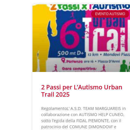
EVENTO AUTISMO
2 Passi per L’Autismo Urban
Trail 2025
RegolamentoL’ A.S.D. TEAM MARGUAREIS in
collaborazione con AUTISMO HELP CUNEO,
sotto l’egida della FIDAL PIEMONTE, con il
patrocinio del COMUNE DIMONDOVI’ e