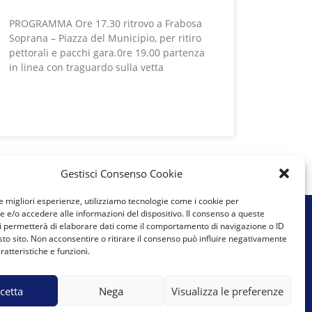
PROGRAMMA Ore 17.30 ritrovo a Frabosa
Soprana – Piazza del Municipio, per ritiro
pettorali e pacchi gara.0re 19.00 partenza
in linea con traguardo sulla vetta
LEGGI TUTTO »
Gestisci Consenso Cookie
le migliori esperienze, utilizziamo tecnologie come i cookie per
e/o accedere alle informazioni del dispositivo. Il consenso a queste
i permetterà di elaborare dati come il comportamento di navigazione o ID
sto sito. Non acconsentire o ritirare il consenso può influire negativamente
ratteristiche e funzioni.
Cookie Policy (UE)
cetta
Nega
Visualizza le preferenze