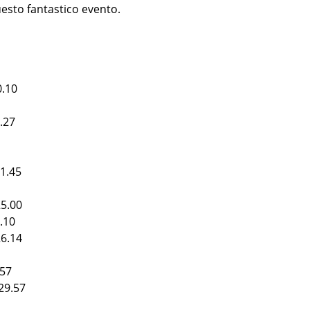
esto fantastico evento.
0.10
0.27
21.45
25.00
5.10
26.14
.57
 29.57