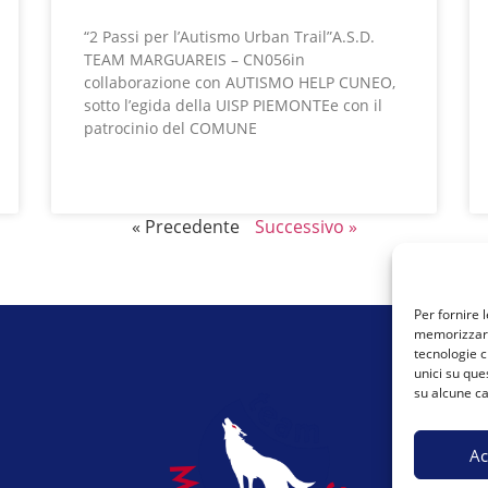
“2 Passi per l’Autismo Urban Trail”A.S.D.
TEAM MARGUAREIS – CN056in
collaborazione con AUTISMO HELP CUNEO,
sotto l’egida della UISP PIEMONTEe con il
patrocinio del COMUNE
LEGGI TUTTO »
« Precedente
Successivo »
Per fornire 
memorizzare 
tecnologie c
unici su que
su alcune ca
Ac