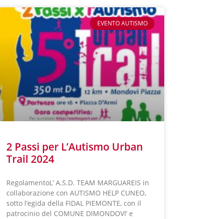
EVENTO AUTISMO
2 Passi per L’Autismo Urban
Trail 2024
RegolamentoL’ A.S.D. TEAM MARGUAREIS in
collaborazione con AUTISMO HELP CUNEO,
sotto l’egida della FIDAL PIEMONTE, con il
patrocinio del COMUNE DIMONDOVI’ e