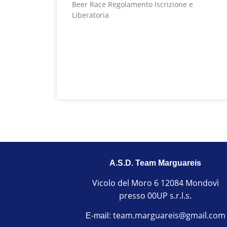
Beer Race Regolamento Iscrizione e
Liberatoria
LEGGI TUTTO »
A.S.D. Team Marguareis
Vicolo del Moro 6 12084 Mondovì
presso 00UP s.r.l.s.
team.marguareis@gmail.com
E-mail: