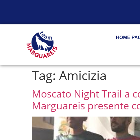
HOME PA
Tag:
Amicizia
Moscato Night Trail a co
Marguareis presente con