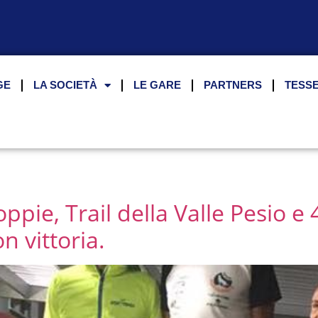
GE
LA SOCIETÀ
LE GARE
PARTNERS
TESS
ppie, Trail della Valle Pesio e
 vittoria.