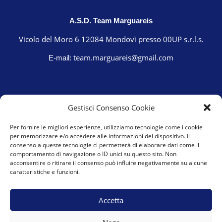
A.S.D. Team Marguareis
Vicolo del Moro 6 12084 Mondovì presso 00UP s.r.l.s.
team.marguareis@gmail.com
E-mail:
Gestisci Consenso Cookie
Per fornire le migliori esperienze, utilizziamo tecnologie come i cookie
per memorizzare e/o accedere alle informazioni del dispositivo. Il
consenso a queste tecnologie ci permetterà di elaborare dati come il
comportamento di navigazione o ID unici su questo sito. Non
acconsentire o ritirare il consenso può influire negativamente su alcune
caratteristiche e funzioni.
Cookie Policy (UE)
Privacy Policy
Accetta