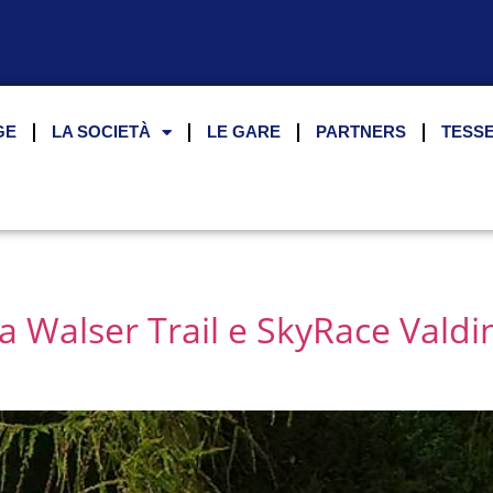
GE
LA SOCIETÀ
LE GARE
PARTNERS
TESS
a Walser Trail e SkyRace Valdi