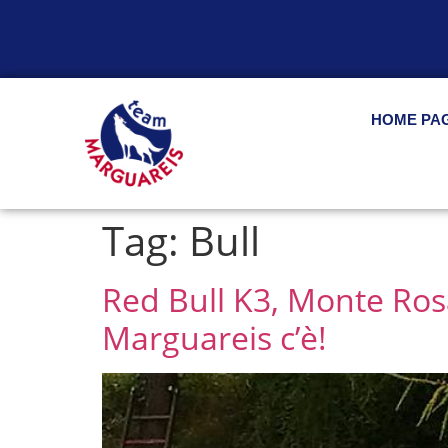
HOME PA
Tag:
Bull
Red Bull K3, Monte Ros
Marguareis c’è!