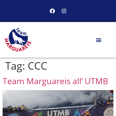
Tag:
CCC
Team Marguareis all’ UTMB