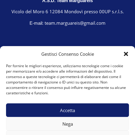
A.S.D. Team Marguareis
Vicolo del Moro 6 12084 Mondovì presso 00UP s.r.l.s.
team.marguareis@gmail.com
E-mail:
Gestisci Consenso Cookie
Per fornire le migliori esperienze, utilizziamo tecnologie come i cookie
per memorizzare e/o accedere alle informazioni del dispositivo. Il
consenso a queste tecnologie ci permetterà di elaborare dati come il
comportamento di navigazione o ID unici su questo sito. Non
acconsentire o ritirare il consenso può influire negativamente su alcune
caratteristiche e funzioni.
Cookie Policy (UE)
Privacy Policy
Accetta
Nega