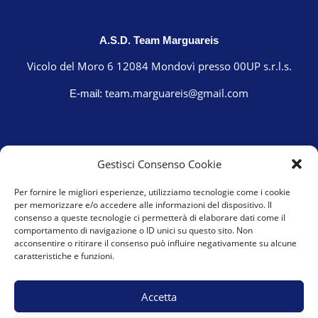
A.S.D. Team Marguareis
Vicolo del Moro 6 12084 Mondovì presso 00UP s.r.l.s.
team.marguareis@gmail.com
E-mail:
Gestisci Consenso Cookie
Per fornire le migliori esperienze, utilizziamo tecnologie come i cookie
per memorizzare e/o accedere alle informazioni del dispositivo. Il
consenso a queste tecnologie ci permetterà di elaborare dati come il
comportamento di navigazione o ID unici su questo sito. Non
acconsentire o ritirare il consenso può influire negativamente su alcune
caratteristiche e funzioni.
Cookie Policy (UE)
Privacy Policy
Accetta