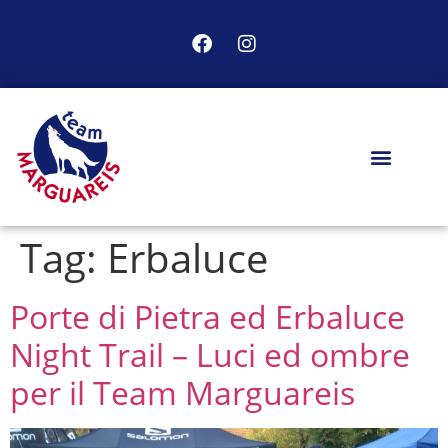
Tag:
Erbaluce
Porte di Pietra ed Erbaluce
Night Trail – Luci ed ombre
per il Team Marguareis