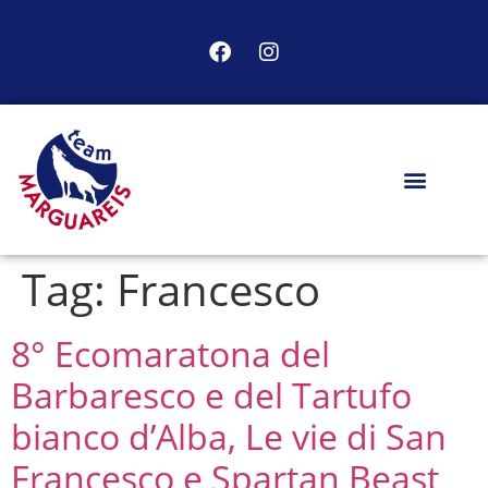
Tag:
Francesco
8° Ecomaratona del
Barbaresco e del Tartufo
bianco d’Alba, Le vie di San
Francesco e Spartan Beast