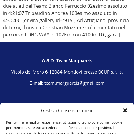
due atleti del Team: Bianco Ferruccio 92esimo assoluto
in 4:21:07 Tribaudino Andrea 108esimo assoluto in
4:30:43 [envira-gallery id=”915″] Ad Attigliano, provincia
di Terni, il nostro Christian Mozzone si è cimentato nel
percorso LONG WAY di 102Km con 4100m D+, gara […]
A.S.D. Team Marguareis
Vicolo del Moro 6 12084 Mondovì presso 00UP s.r.l.s.
team.marguareis@gmail.com
E-mail:
Gestisci Consenso Cookie
Per fornire le migliori esperienze, utilizziamo tecnologie come i cookie
per memorizzare e/o accedere alle informazioni del dispositivo. Il
consenso a queste tecnologie ci permetterà di elaborare dati come il