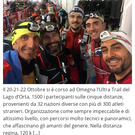
Il 20-21-22 Ottobre si è corso ad Omegna l’Ultra Trail del
Lago d’Orta, 1500 i partecipanti sulle cinque distanze,
provenienti da 32 nazioni diverse con più di 300 atleti
stranieri. Organizzazione come sempre impeccabile e di
altissimo livello, con percorsi molto tecnici e panoramici,
che affascinano gli amanti del genere. Nella distanza
regina, 120 k […]