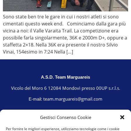
Sono state ben tre le gare in cui i nostri atleti si sono
cimentati questo week end. Cominciamo dalla gara più
vicina a noi: il Valle Varaita Trail. La competizione era
possibile farla singolarmente, 36K e 2000m D+, oppure a
staffetta 2×18. Nella 36K era presente il nostro Silvio
Vinai, 154esimo in 7:24 Nella […]
A.S.D. Team Marguareis
Vicolo del Moro 6 12084 Mondovì presso 00UP s.r.l.s.
team.marguareis@gmail.com
E-mail:
Gestisci Consenso Cookie
Per fornire le migliori esperienze, utilizziamo tecnologie come i cookie