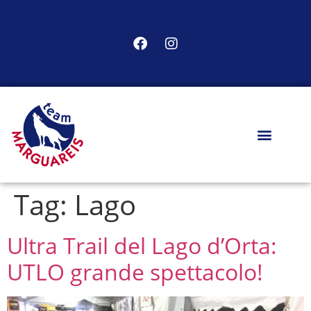
Tag:
Lago
Ultra Trail del Lago d’Orta:
UTLO grande spettacolo!