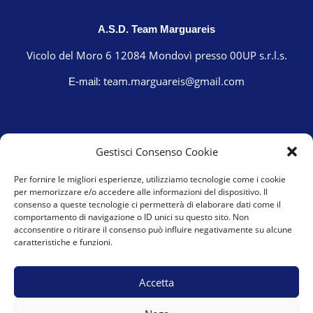
A.S.D. Team Marguareis
Vicolo del Moro 6 12084 Mondovì presso 00UP s.r.l.s.
team.marguareis@gmail.com
E-mail:
Gestisci Consenso Cookie
Per fornire le migliori esperienze, utilizziamo tecnologie come i cookie
per memorizzare e/o accedere alle informazioni del dispositivo. Il
consenso a queste tecnologie ci permetterà di elaborare dati come il
comportamento di navigazione o ID unici su questo sito. Non
acconsentire o ritirare il consenso può influire negativamente su alcune
caratteristiche e funzioni.
Cookie Policy (UE)
Privacy Policy
Accetta