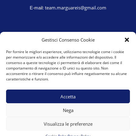
team.marguareis@gmail.com
E-mail:
Gestisci Consenso Cookie
Per fornire le migliori esperienze, utilizziamo tecnologie come i cookie
per memorizzare e/o accedere alle informazioni del dispositivo. Il
consenso a queste tecnologie ci permetterà di elaborare dati come il
comportamento di navigazione o ID unici su questo sito. Non
acconsentire o ritirare il consenso può influire negativamente su alcune
caratteristiche e funzioni.
Cookie Policy (UE)
Privacy Policy
Accetta
Nega
Visualizza le preferenze
PI 03686890041 © 2022 – A.S.D. Team Marguareis – Powered
by