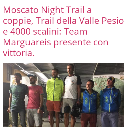
Moscato Night Trail a
coppie, Trail della Valle Pesio
e 4000 scalini: Team
Marguareis presente con
vittoria.