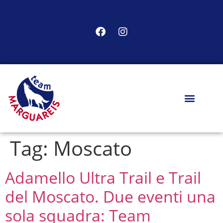
Tag:
Moscato
Adamello Ultra Trail e Trail
del Moscato. Due eventi una
sola squadra: Team