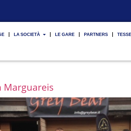
GE
LA SOCIETÀ
LE GARE
PARTNERS
TESS
am Marguareis