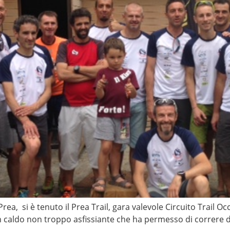
rea, si è tenuto il Prea Trail, gara valevole Circuito Trail O
 caldo non troppo asfissiante che ha permesso di correre 