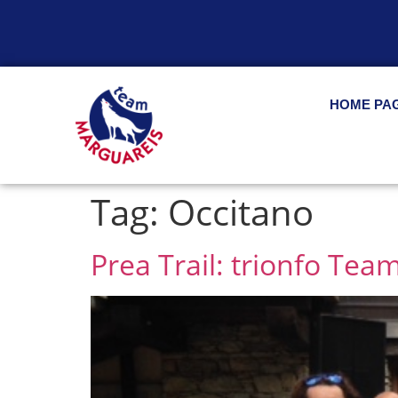
HOME PA
Tag:
Occitano
Prea Trail: trionfo Te