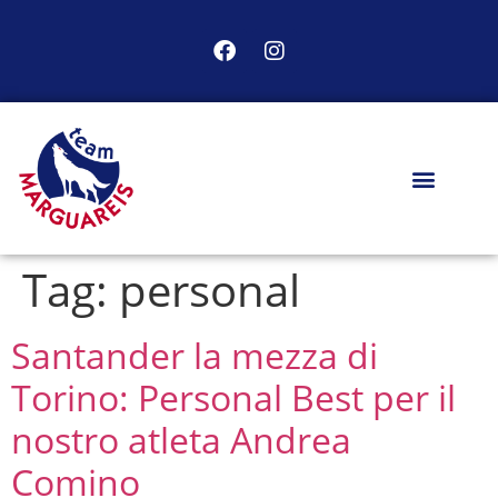
Tag:
personal
Santander la mezza di
Torino: Personal Best per il
nostro atleta Andrea
Comino