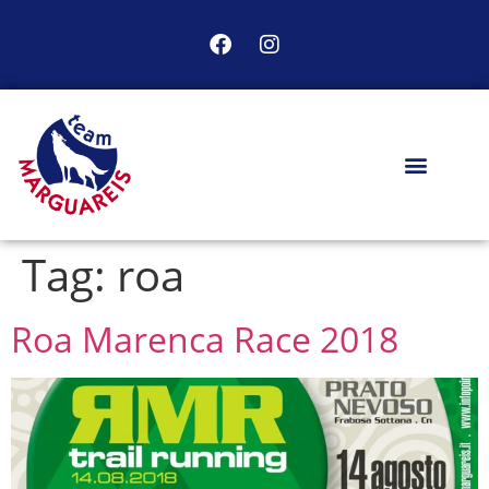
Tag:
roa
Roa Marenca Race 2018