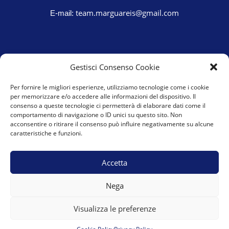
team.marguareis@gmail.com
E-mail:
Gestisci Consenso Cookie
Per fornire le migliori esperienze, utilizziamo tecnologie come i cookie
per memorizzare e/o accedere alle informazioni del dispositivo. Il
consenso a queste tecnologie ci permetterà di elaborare dati come il
comportamento di navigazione o ID unici su questo sito. Non
acconsentire o ritirare il consenso può influire negativamente su alcune
caratteristiche e funzioni.
Cookie Policy (UE)
Privacy Policy
Accetta
Nega
Visualizza le preferenze
PI 03686890041 © 2022 – A.S.D. Team Marguareis – Powered
by