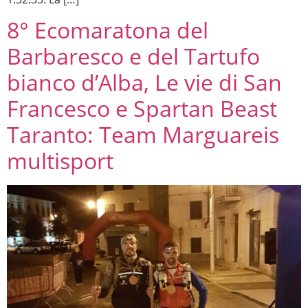
8° Ecomaratona del
Barbaresco e del Tartufo
bianco d’Alba, Le vie di San
Francesco e Spartan Beast
Taranto: Team Marguareis
multisport