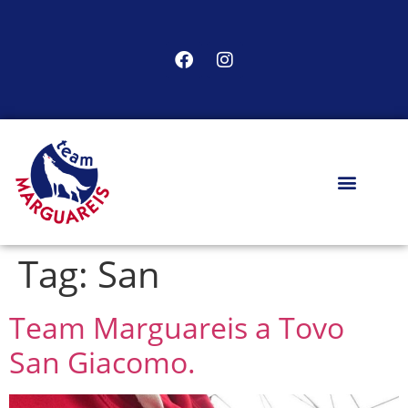
Tag:
San
Team Marguareis a Tovo
San Giacomo.