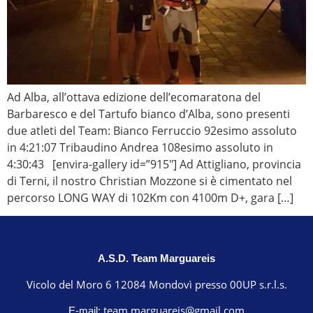
Ad Alba, all’ottava edizione dell’ecomaratona del
Barbaresco e del Tartufo bianco d’Alba, sono presenti
due atleti del Team: Bianco Ferruccio 92esimo assoluto
in 4:21:07 Tribaudino Andrea 108esimo assoluto in
4:30:43 [envira-gallery id=”915″] Ad Attigliano, provincia
di Terni, il nostro Christian Mozzone si è cimentato nel
percorso LONG WAY di 102Km con 4100m D+, gara […]
A.S.D. Team Marguareis
Vicolo del Moro 6 12084 Mondovì presso 00UP s.r.l.s.
team.marguareis@gmail.com
E-mail: