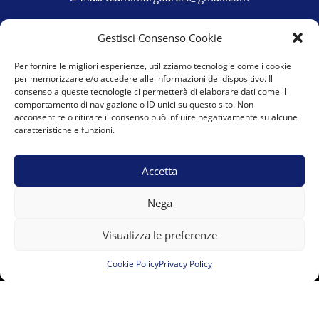
Gestisci Consenso Cookie
Per fornire le migliori esperienze, utilizziamo tecnologie come i cookie
per memorizzare e/o accedere alle informazioni del dispositivo. Il
consenso a queste tecnologie ci permetterà di elaborare dati come il
comportamento di navigazione o ID unici su questo sito. Non
acconsentire o ritirare il consenso può influire negativamente su alcune
caratteristiche e funzioni.
Accetta
Cookie Policy (UE)
Privacy Policy
Nega
Visualizza le preferenze
Cookie Policy
Privacy Policy
PI 03686890041 © 2022 – A.S.D. Team Marguareis – Powered
by
00UP