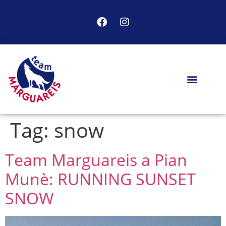
Tag:
snow
Team Marguareis a Pian
Munè: RUNNING SUNSET
SNOW