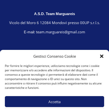
A.S.D. Team Marguareis
Vicolo del Moro 6 12084 Mondovì presso 00UP s.r.l.s.
team.marguareis@gmail.com
E-mail:
Gestisci Consenso Cookie
Per fornire le migliori esperienze, utilizziamo tecnologie come i cookie
per memorizzare e/o accedere alle informazioni del dispositivo. Il
consenso a queste tecnologie ci permetterà di elaborare dati come il
comportamento di navigazione o ID unici su questo sito. Non
acconsentire o ritirare il consenso può influire negativamente su alcune
caratteristiche e funzioni.
Cookie Policy (UE)
Privacy Policy
Accetta