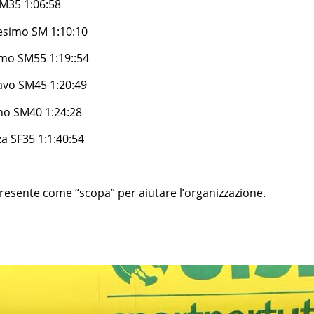
35 1:06:58
imo SM 1:10:10
o SM55 1:19::54
 SM45 1:20:49
o SM40 1:24:28
SF35 1:1:40:54
presente come “scopa” per aiutare l’organizzazione.