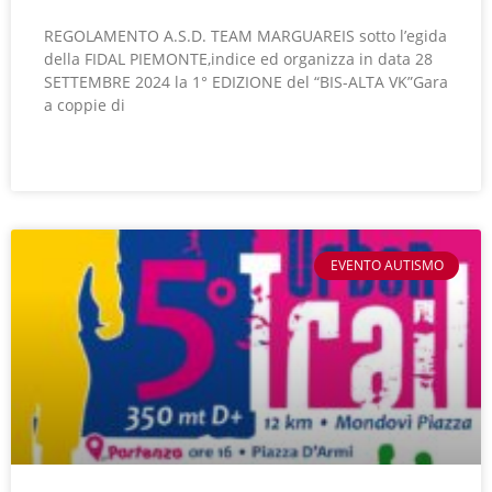
REGOLAMENTO A.S.D. TEAM MARGUAREIS sotto l’egida
della FIDAL PIEMONTE,indice ed organizza in data 28
SETTEMBRE 2024 la 1° EDIZIONE del “BIS-ALTA VK”Gara
a coppie di
LEGGI TUTTO »
EVENTO AUTISMO