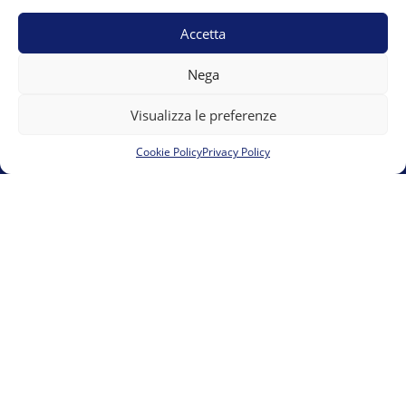
A.S.D. Team Marguareis
Accetta
Vicolo del Moro 6 12084 Mondovì presso 00UP s.r.l.s.
Nega
team.marguareis@gmail.com
E-mail:
Visualizza le preferenze
Cookie Policy
Privacy Policy
Cookie Policy (UE)
Privacy Policy