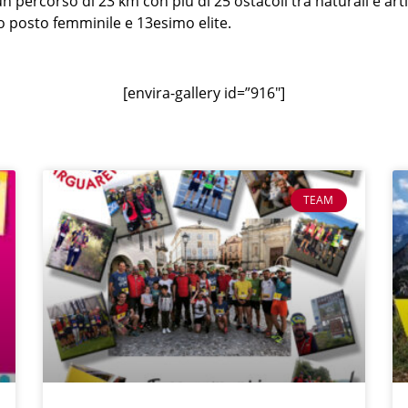
 percorso di 23 km con più di 25 ostacoli tra naturali e artific
mo posto femminile e 13esimo elite.
[envira-gallery id=”916″]
TEAM