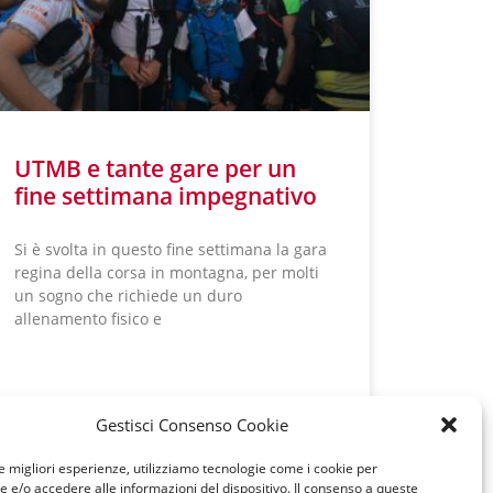
UTMB e tante gare per un
fine settimana impegnativo
Si è svolta in questo fine settimana la gara
regina della corsa in montagna, per molti
un sogno che richiede un duro
allenamento fisico e
LEGGI TUTTO »
Gestisci Consenso Cookie
le migliori esperienze, utilizziamo tecnologie come i cookie per
e/o accedere alle informazioni del dispositivo. Il consenso a queste