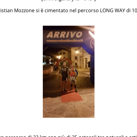
 Christian Mozzone si è cimentato nel percorso LONG WAY di 