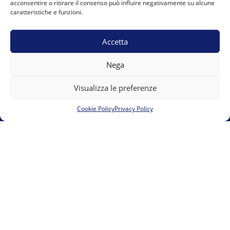
acconsentire o ritirare il consenso può influire negativamente su alcune
caratteristiche e funzioni.
Vicolo del Moro 6 12084 Mondovì presso 00UP s.r.l.s.
team.marguareis@gmail.com
E-mail:
Accetta
Nega
Visualizza le preferenze
Cookie Policy
Privacy Policy
Cookie Policy (UE)
Privacy Policy