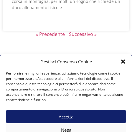
corsa in montagna, per molti un sogno che richiede un
duro allenamento fisico e
LEGGI TUTTO »
« Precedente
Successivo »
Gestisci Consenso Cookie
A.S.D. Team Marguareis
Per fornire le migliori esperienze, utilizziamo tecnologie come i cookie
per memorizzare e/o accedere alle informazioni del dispositivo. Il
Vicolo del Moro 6 12084 Mondovì presso 00UP s.r.l.s.
consenso a queste tecnologie ci permetterà di elaborare dati come il
comportamento di navigazione o ID unici su questo sito. Non
acconsentire o ritirare il consenso può influire negativamente su alcune
team.marguareis@gmail.com
E-mail:
caratteristiche e funzioni.
Accetta
Nega