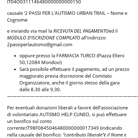
IT04O0311146480000000000150
causale ‘2 PASSI PER L’AUTISMO URBAN TRAIL – Nome e
Cognome
e inviando via mail la
RICEVUTA DEL PAGAMENTO
ed il
MODULO D
’
ISCRIZIONE COMPILATO
all’indirizzo:
2passiperlautismo@gmail.com
oppure presso la FARMACIA TURCO (Piazza Ellero
50,12084 Mondovì)
Sarà possibile effettuare il pagamento, ad un prezzo
maggiorato previa discrezione del Comitato
Organizzatore, anche il giorno stesso della gara
dalle 8.30 alle 9.30.
————————————————————————————
Per eventuali donazioni liberali a favore dell’associazione
di volontariato AUTISMO HELP CUNEO, si può effettuare
un bonifico sul conto
corrente:IT98F0845046480000000017349 (indicando
nella causale del bonifico
:
“
contributo liberale
”
e il Nome e