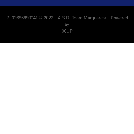
PI 03686890041 © 2022 – A.S.D. Team Marguareis – Powered
by
00UP