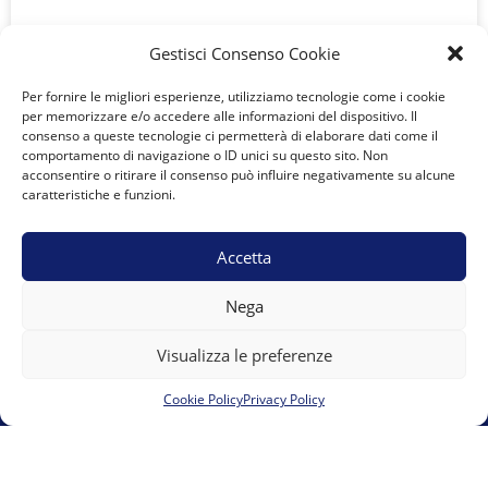
LEGGI TUTTO »
Gestisci Consenso Cookie
« Precedente
Successivo »
Per fornire le migliori esperienze, utilizziamo tecnologie come i cookie
per memorizzare e/o accedere alle informazioni del dispositivo. Il
consenso a queste tecnologie ci permetterà di elaborare dati come il
comportamento di navigazione o ID unici su questo sito. Non
acconsentire o ritirare il consenso può influire negativamente su alcune
caratteristiche e funzioni.
A.S.D. Team Marguareis
Vicolo del Moro 6 12084 Mondovì presso 00UP s.r.l.s.
Accetta
team.marguareis@gmail.com
E-mail:
Nega
Visualizza le preferenze
Cookie Policy
Privacy Policy