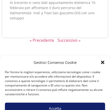
In trecento si sono dati appuntamento domenica 10
febbraio per affrontare il duro percorso del
Valmaremola trail a Tovo San giacomo (SV) con uno
sviluppo
LEGGI TUTTO »
« Precedente
Successivo »
Gestisci Consenso Cookie
Per fornire le migliori esperienze, utilizziamo tecnologie come i cookie
A.S.D. Team Marguareis
per memorizzare e/o accedere alle informazioni del dispositivo. Il
consenso a queste tecnologie ci permetterà di elaborare dati come il
Vicolo del Moro 6 12084 Mondovì presso 00UP s.r.l.s.
comportamento di navigazione o ID unici su questo sito. Non
acconsentire o ritirare il consenso può influire negativamente su alcune
team.marguareis@gmail.com
E-mail:
caratteristiche e funzioni.
Accetta