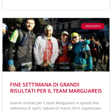
LEGGI TUTTO »
I MAGNIFICI
FINE SETTIMANA DI GRANDI
RISULTATI PER IL TEAM MARGUAREIS
Grandi risultati per il team Marguareis in questo fine
settimana di sport. Sabato 02 marzo 2019, organizzata