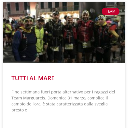
TEAM
TUTTI AL MARE
Fine settimana fuori porta alternativo per i ragazzi del
Team Marguareis. Domenica 31 marzo, complice il
cambio dell’ora, è stata caratterizzata dalla sveglia
presto e
LEGGI TUTTO »