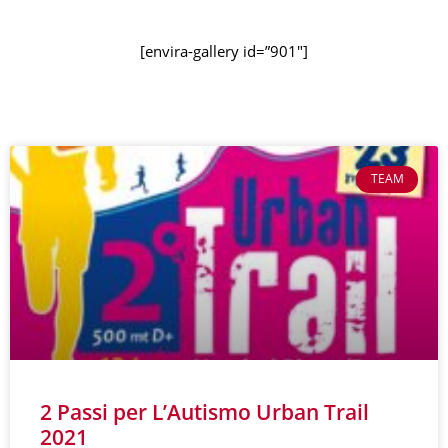
[envira-gallery id=”901″]
TEAM
2 Passi per L’Autismo Urban Trail
2021