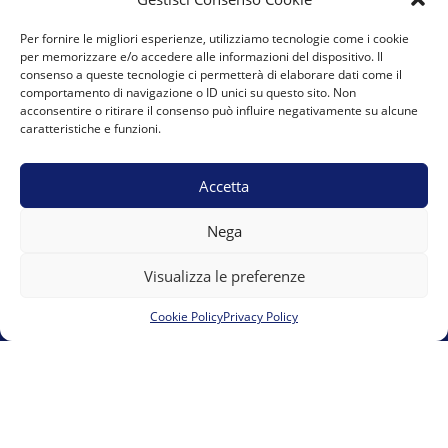
Per fornire le migliori esperienze, utilizziamo tecnologie come i cookie
A.S.D. Team Marguareis
per memorizzare e/o accedere alle informazioni del dispositivo. Il
consenso a queste tecnologie ci permetterà di elaborare dati come il
Vicolo del Moro 6 12084 Mondovì presso 00UP s.r.l.s.
comportamento di navigazione o ID unici su questo sito. Non
acconsentire o ritirare il consenso può influire negativamente su alcune
team.marguareis@gmail.com
E-mail:
caratteristiche e funzioni.
Accetta
Nega
Visualizza le preferenze
Cookie Policy
Privacy Policy
Cookie Policy (UE)
Privacy Policy