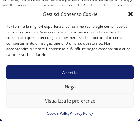
Nella 29 Km con 2500 metri D+, la fa da padrone Marco
de Gasperi seguito da Jan Margarit e […]
Gestisci Consenso Cookie
Per fornire le migliori esperienze, utilizziamo tecnologie come i cookie
←
Previous
Next
→
per memorizzare e/o accedere alle informazioni del dispositivo. Il
consenso a queste tecnologie ci permetterà di elaborare dati come il
comportamento di navigazione o ID unici su questo sito. Non
acconsentire o ritirare il consenso può influire negativamente su alcune
caratteristiche e funzioni.
A.S.D. Team Marguareis
Vicolo del Moro 6 12084 Mondovì presso 00UP s.r.l.s.
Accetta
team.marguareis@gmail.com
E-mail:
Nega
Visualizza le preferenze
Cookie Policy
Privacy Policy