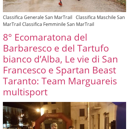
Classifica Generale San MarTrail Classifica Maschile San
MarTrail Classifica Femminile San MarTrail
8° Ecomaratona del
Barbaresco e del Tartufo
bianco d’Alba, Le vie di San
Francesco e Spartan Beast
Taranto: Team Marguareis
multisport